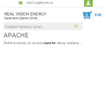
MERTLIK@REVIEN.CZ
REAL VISION ENERGY
0
0 Kč
bateriemi žijeme 20 let...
APACHE
Žádné produkty od výrobce
nebyly nalezeny....
Apache