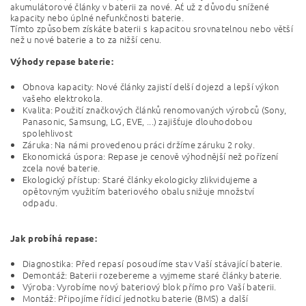
akumulátorové články v baterii za nové. Ať už z důvodu snížené
kapacity nebo úplné nefunkčnosti baterie.
Tímto způsobem získáte baterii s kapacitou srovnatelnou nebo větší
než u nové baterie a to za nižší cenu.
Výhody repase baterie:
Obnova kapacity: Nové články zajistí delší dojezd a lepší výkon
vašeho elektrokola.
Kvalita: Použití značkových článků renomovaných výrobců (Sony,
Panasonic, Samsung, LG, EVE, ...) zajišťuje dlouhodobou
spolehlivost
Záruka: Na námi provedenou práci držíme záruku 2 roky.
Ekonomická úspora: Repase je cenově výhodnější než pořízení
zcela nové baterie.
Ekologický přístup: Staré články ekologicky zlikvidujeme a
opětovným využitím bateriového obalu snižuje množství
odpadu.
Jak probíhá repase:
Diagnostika: Před repasí posoudíme stav Vaší stávající baterie.
Demontáž: Baterii rozebereme a vyjmeme staré články baterie.
Výroba: Vyrobíme nový bateriový blok přímo pro Vaší baterii.
Montáž: Připojíme řídicí jednotku baterie (BMS) a další