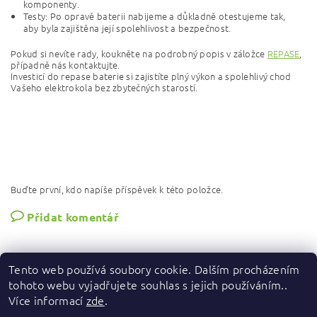
komponenty.
Testy: Po opravě baterii nabijeme a důkladně otestujeme tak,
aby byla zajištěna její spolehlivost a bezpečnost.
Pokud si nevíte rady, koukněte na podrobný popis v záložce
REPASE
,
případně nás kontaktujte.
Investicí do repase baterie si zajistíte plný výkon a spolehlivý chod
Vašeho elektrokola bez zbytečných starostí.
Buďte první, kdo napíše příspěvek k této položce.
Přidat komentář
Tento web používá soubory cookie. Dalším procházením
tohoto webu vyjadřujete souhlas s jejich používáním..
Více informací
zde
.