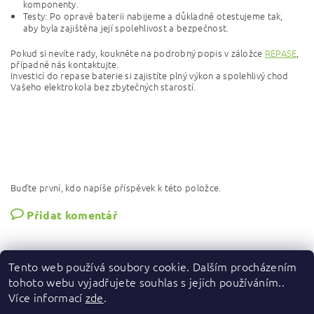
komponenty.
Testy: Po opravě baterii nabijeme a důkladně otestujeme tak,
aby byla zajištěna její spolehlivost a bezpečnost.
Pokud si nevíte rady, koukněte na podrobný popis v záložce
REPASE
,
případně nás kontaktujte.
Investicí do repase baterie si zajistíte plný výkon a spolehlivý chod
Vašeho elektrokola bez zbytečných starostí.
Buďte první, kdo napíše příspěvek k této položce.
Přidat komentář
Tento web používá soubory cookie. Dalším procházením
tohoto webu vyjadřujete souhlas s jejich používáním..
Více informací
zde
.