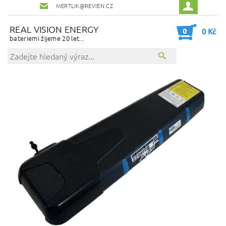
MERTLIK@REVIEN.CZ
REAL VISION ENERGY
0
0 Kč
bateriemi žijeme 20 let...