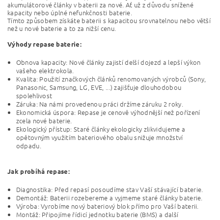
akumulátorové články v baterii za nové. Ať už z důvodu snížené
kapacity nebo úplné nefunkčnosti baterie.
Tímto způsobem získáte baterii s kapacitou srovnatelnou nebo větší
než u nové baterie a to za nižší cenu.
Výhody repase baterie:
Obnova kapacity: Nové články zajistí delší dojezd a lepší výkon
vašeho elektrokola.
Kvalita: Použití značkových článků renomovaných výrobců (Sony,
Panasonic, Samsung, LG, EVE, ...) zajišťuje dlouhodobou
spolehlivost
Záruka: Na námi provedenou práci držíme záruku 2 roky.
Ekonomická úspora: Repase je cenově výhodnější než pořízení
zcela nové baterie.
Ekologický přístup: Staré články ekologicky zlikvidujeme a
opětovným využitím bateriového obalu snižuje množství
odpadu.
Jak probíhá repase:
Diagnostika: Před repasí posoudíme stav Vaší stávající baterie.
Demontáž: Baterii rozebereme a vyjmeme staré články baterie.
Výroba: Vyrobíme nový bateriový blok přímo pro Vaší baterii.
Montáž: Připojíme řídicí jednotku baterie (BMS) a další