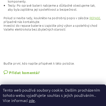
komponenty.
Testy: Po opravě baterii nabijeme a důkladně otestujeme tak,
aby byla zajištěna její spolehlivost a bezpečnost.
Pokud si nevíte rady, koukněte na podrobný popis v záložce
REPASE
,
případně nás kontaktujte.
Investicí do repase baterie si zajistíte plný výkon a spolehlivý chod
Vašeho elektrokola bez zbytečných starostí.
Buďte první, kdo napíše příspěvek k této položce.
Přidat komentář
Tento web používá soubory cookie. Dalším procházením
tohoto webu vyjadřujete souhlas s jejich používáním..
Více informací
zde
.