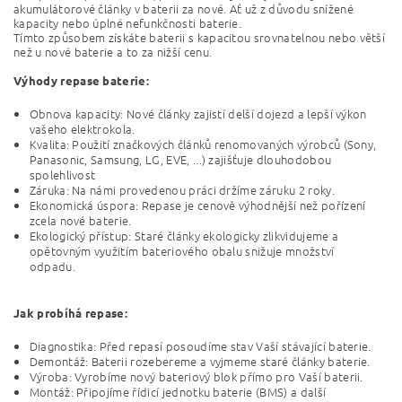
akumulátorové články v baterii za nové. Ať už z důvodu snížené
kapacity nebo úplné nefunkčnosti baterie.
Tímto způsobem získáte baterii s kapacitou srovnatelnou nebo větší
než u nové baterie a to za nižší cenu.
Výhody repase baterie:
Obnova kapacity: Nové články zajistí delší dojezd a lepší výkon
vašeho elektrokola.
Kvalita: Použití značkových článků renomovaných výrobců (Sony,
Panasonic, Samsung, LG, EVE, ...) zajišťuje dlouhodobou
spolehlivost
Záruka: Na námi provedenou práci držíme záruku 2 roky.
Ekonomická úspora: Repase je cenově výhodnější než pořízení
zcela nové baterie.
Ekologický přístup: Staré články ekologicky zlikvidujeme a
opětovným využitím bateriového obalu snižuje množství
odpadu.
Jak probíhá repase:
Diagnostika: Před repasí posoudíme stav Vaší stávající baterie.
Demontáž: Baterii rozebereme a vyjmeme staré články baterie.
Výroba: Vyrobíme nový bateriový blok přímo pro Vaší baterii.
Montáž: Připojíme řídicí jednotku baterie (BMS) a další