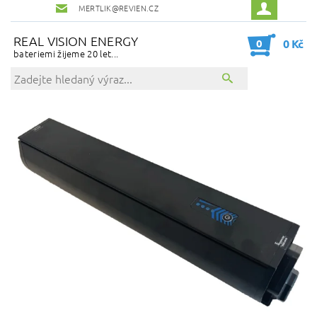
MERTLIK@REVIEN.CZ
REAL VISION ENERGY
0
0 Kč
bateriemi žijeme 20 let...