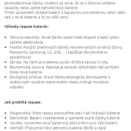
akumulátorové články v baterii za nové. Ať už z důvodu snížené
kapacity nebo úplné nefunkčnosti baterie.
Tímto způsobem získáte baterii s kapacitou srovnatelnou nebo větší
než u nové baterie a to za nižší cenu.
Výhody repase baterie:
Obnova kapacity: Nové články zajistí delší dojezd a lepší výkon
vašeho elektrokola.
Kvalita: Použití značkových článků renomovaných výrobců (Sony,
Panasonic, Samsung, LG, EVE, ...) zajišťuje dlouhodobou
spolehlivost
Záruka: Na námi provedenou práci držíme záruku 2 roky.
Ekonomická úspora: Repase je cenově výhodnější než pořízení
zcela nové baterie.
Ekologický přístup: Staré články ekologicky zlikvidujeme a
opětovným využitím bateriového obalu snižuje množství
odpadu.
Jak probíhá repase:
Diagnostika: Před repasí posoudíme stav Vaší stávající baterie.
Demontáž: Baterii rozebereme a vyjmeme staré články baterie.
Výroba: Vyrobíme nový bateriový blok přímo pro Vaší baterii.
Montáž: Připojíme řídicí jednotku baterie (BMS) a další