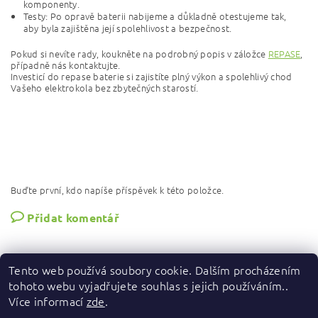
komponenty.
Testy: Po opravě baterii nabijeme a důkladně otestujeme tak,
aby byla zajištěna její spolehlivost a bezpečnost.
Pokud si nevíte rady, koukněte na podrobný popis v záložce
REPASE
,
případně nás kontaktujte.
Investicí do repase baterie si zajistíte plný výkon a spolehlivý chod
Vašeho elektrokola bez zbytečných starostí.
Buďte první, kdo napíše příspěvek k této položce.
Přidat komentář
Tento web používá soubory cookie. Dalším procházením
tohoto webu vyjadřujete souhlas s jejich používáním..
Více informací
zde
.