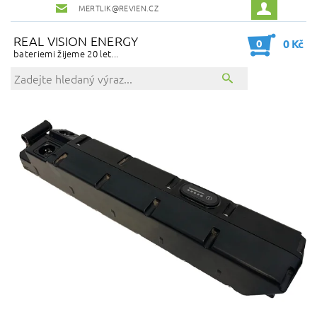
MERTLIK@REVIEN.CZ
REAL VISION ENERGY
0
0 Kč
bateriemi žijeme 20 let...