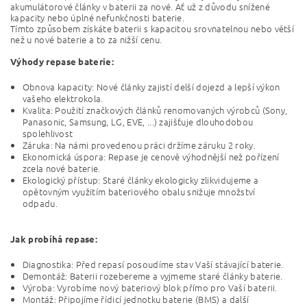
akumulátorové články v baterii za nové. Ať už z důvodu snížené
kapacity nebo úplné nefunkčnosti baterie.
Tímto způsobem získáte baterii s kapacitou srovnatelnou nebo větší
než u nové baterie a to za nižší cenu.
Výhody repase baterie:
Obnova kapacity: Nové články zajistí delší dojezd a lepší výkon
vašeho elektrokola.
Kvalita: Použití značkových článků renomovaných výrobců (Sony,
Panasonic, Samsung, LG, EVE, ...) zajišťuje dlouhodobou
spolehlivost
Záruka: Na námi provedenou práci držíme záruku 2 roky.
Ekonomická úspora: Repase je cenově výhodnější než pořízení
zcela nové baterie.
Ekologický přístup: Staré články ekologicky zlikvidujeme a
opětovným využitím bateriového obalu snižuje množství
odpadu.
Jak probíhá repase:
Diagnostika: Před repasí posoudíme stav Vaší stávající baterie.
Demontáž: Baterii rozebereme a vyjmeme staré články baterie.
Výroba: Vyrobíme nový bateriový blok přímo pro Vaší baterii.
Montáž: Připojíme řídicí jednotku baterie (BMS) a další