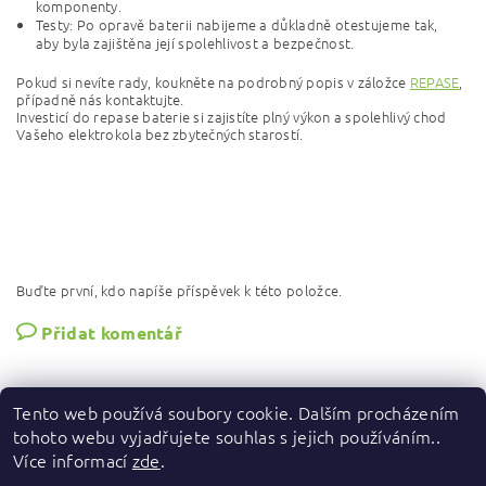
komponenty.
Testy: Po opravě baterii nabijeme a důkladně otestujeme tak,
aby byla zajištěna její spolehlivost a bezpečnost.
Pokud si nevíte rady, koukněte na podrobný popis v záložce
REPASE
,
případně nás kontaktujte.
Investicí do repase baterie si zajistíte plný výkon a spolehlivý chod
Vašeho elektrokola bez zbytečných starostí.
Buďte první, kdo napíše příspěvek k této položce.
Přidat komentář
Tento web používá soubory cookie. Dalším procházením
tohoto webu vyjadřujete souhlas s jejich používáním..
Více informací
zde
.