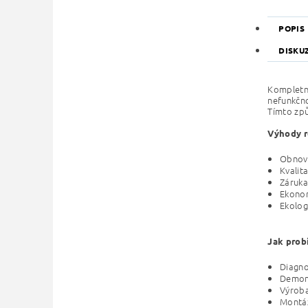
POPIS
DISKU
Kompletní
nefunkčno
Tímto způ
Výhody r
Obnova
Kvalit
Záruka
Ekonom
Ekolog
Jak prob
Diagno
Demont
Výroba
Montáž