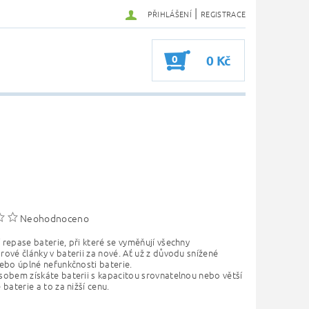
|
PŘIHLÁŠENÍ
REGISTRACE
0
0 Kč
Neohodnoceno
repase baterie, při které se vyměňují všechny
ové články v baterii za nové. Ať už z důvodu snížené
ebo úplné nefunkčnosti baterie.
sobem získáte baterii s kapacitou srovnatelnou nebo větší
 baterie a to za nižší cenu.