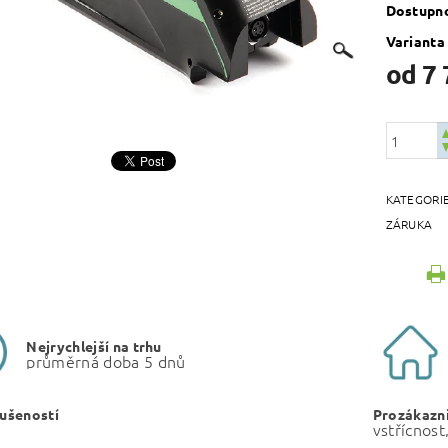
Dostupn
Varianta
od 7 
KATEGORI
ZÁRUKA
Nejrychlejší na trhu
průměrná doba 5 dnů
kušeností
Prozákazni
vstřícnost