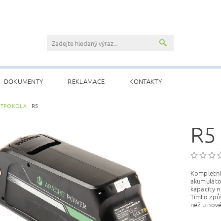
DOKUMENTY
REKLAMACE
KONTAKTY
KTROKOLA
R5
R5
Kompletní 
akumulátor
kapacity n
Tímto způ
než u nové