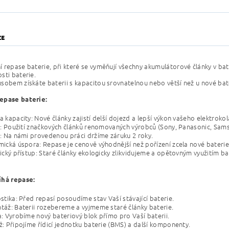
ZE
 repase baterie, při které se vyměňují všechny akumulátorové články v bat
sti baterie.
sobem získáte baterii s kapacitou srovnatelnou nebo větší než u nové bater
epase baterie:
 kapacity: Nové články zajistí delší dojezd a lepší výkon vašeho elektrokol
a: Použití značkových článků renomovaných výrobců (Sony, Panasonic, Samsu
: Na námi provedenou práci držíme záruku 2 roky.
ická úspora: Repase je cenově výhodnější než pořízení zcela nové baterie
ický přístup: Staré články ekologicky zlikvidujeme a opětovným využitím b
íhá repase:
stika: Před repasí posoudíme stav Vaší stávající baterie.
áž: Baterii rozebereme a vyjmeme staré články baterie.
: Vyrobíme nový bateriový blok přímo pro Vaší baterii.
: Připojíme řídicí jednotku baterie (BMS) a další komponenty.