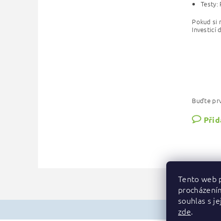
Testy:
Pokud si 
Investicí
Buďte prv
Přid
Tento web p
procházení
souhlas s je
zde
.