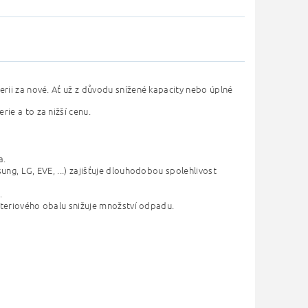
erii za nové. Ať už z důvodu snížené kapacity nebo úplné
ie a to za nižší cenu.
a.
ng, LG, EVE, ...) zajišťuje dlouhodobou spolehlivost
.
ateriového obalu snižuje množství odpadu.