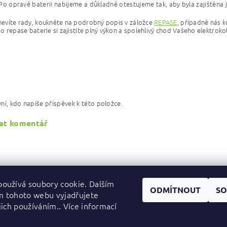
 Po opravě baterii nabijeme a důkladně otestujeme tak, aby byla zajištěna j
nevíte rady, koukněte na podrobný popis v záložce
REPASE
, případně nás k
 do repase baterie si zajistíte plný výkon a spolehlivý chod Vašeho elektroko
ní, kdo napíše příspěvek k této položce.
at komentář
oužívá soubory cookie. Dalším
ODMÍTNOUT
SO
m tohoto webu vyjadřujete
jich používáním.. Více informací