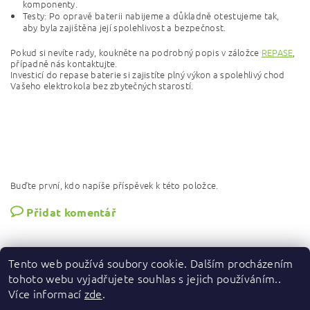
komponenty.
Testy: Po opravě baterii nabijeme a důkladně otestujeme tak,
aby byla zajištěna její spolehlivost a bezpečnost.
Pokud si nevíte rady, koukněte na podrobný popis v záložce
REPASE
,
případně nás kontaktujte.
Investicí do repase baterie si zajistíte plný výkon a spolehlivý chod
Vašeho elektrokola bez zbytečných starostí.
Buďte první, kdo napíše příspěvek k této položce.
Přidat komentář
Tento web používá soubory cookie. Dalším procházením
tohoto webu vyjadřujete souhlas s jejich používáním..
Více informací
zde
.