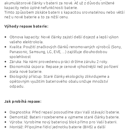
akumulátorové články v baterii za nové. Ať už z důvodu snížené
kapacity nebo úplné nefunkčnosti baterie.
Tímto způsobem získáte baterii s kapacitou srovnatelnou nebo větší
než u nové baterie a to za nižší cenu.
Výhody repase baterie:
Obnova kapacity: Nové články zajistí delší dojezd a lepší výkon
vašeho elektrokola.
Kvalita: Použití značkových článků renomovaných výrobců (Sony,
Panasonic, Samsung, LG, EVE, ...) zajišťuje dlouhodobou
spolehlivost
Záruka: Na námi provedenou práci držíme záruku 2 roky.
Ekonomická úspora: Repase je cenově výhodnější než pořízení
zcela nové baterie.
Ekologický přístup: Staré články ekologicky zlikvidujeme a
opětovným využitím bateriového obalu snižuje množství
odpadu.
Jak probíhá repase:
Diagnostika: Před repasí posoudíme stav Vaší stávající baterie.
Demontáž: Baterii rozebereme a vyjmeme staré články baterie.
Výroba: Vyrobíme nový bateriový blok přímo pro Vaší baterii.
Montáž: Připojíme řídicí jednotku baterie (BMS) a další