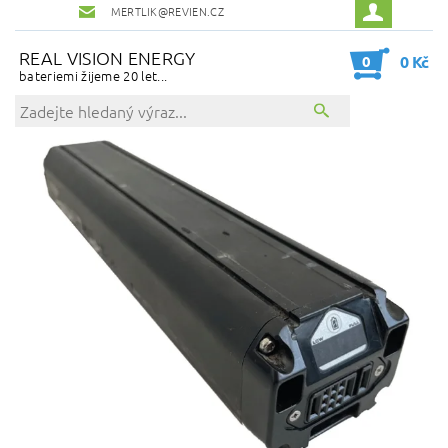
MERTLIK@REVIEN.CZ
REAL VISION ENERGY
0
0 Kč
bateriemi žijeme 20 let...