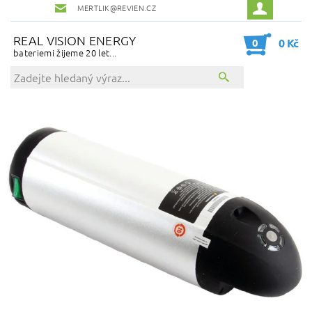
MERTLIK@REVIEN.CZ
REAL VISION ENERGY
0
0 Kč
bateriemi žijeme 20 let...