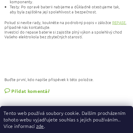
komponenty.
Testy: Po opravě baterii nabijeme a důkladně otestujeme tak,
aby byla zajištěna její spolehlivost a bezpečnost.
Pokud si nevíte rady, koukněte na podrobný popis v záložce
REPASE
,
případně nás kontaktujte.
Investicí do repase baterie si zajistíte plný výkon a spolehlivý chod
Vašeho elektrokola bez zbytečných starostí.
Buďte první, kdo napíše příspěvek k této položce.
Přidat komentář
Tento web používá soubory cookie. Dalším procházením
tohoto webu vyjadřujete souhlas s jejich používáním..
Více informací
zde
.