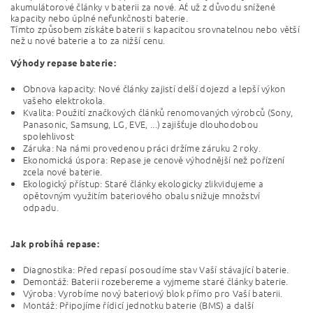
akumulátorové články v baterii za nové. Ať už z důvodu snížené
kapacity nebo úplné nefunkčnosti baterie.
Tímto způsobem získáte baterii s kapacitou srovnatelnou nebo větší
než u nové baterie a to za nižší cenu.
Výhody repase baterie:
Obnova kapacity: Nové články zajistí delší dojezd a lepší výkon
vašeho elektrokola.
Kvalita: Použití značkových článků renomovaných výrobců (Sony,
Panasonic, Samsung, LG, EVE, ...) zajišťuje dlouhodobou
spolehlivost
Záruka: Na námi provedenou práci držíme záruku 2 roky.
Ekonomická úspora: Repase je cenově výhodnější než pořízení
zcela nové baterie.
Ekologický přístup: Staré články ekologicky zlikvidujeme a
opětovným využitím bateriového obalu snižuje množství
odpadu.
Jak probíhá repase:
Diagnostika: Před repasí posoudíme stav Vaší stávající baterie.
Demontáž: Baterii rozebereme a vyjmeme staré články baterie.
Výroba: Vyrobíme nový bateriový blok přímo pro Vaší baterii.
Montáž: Připojíme řídicí jednotku baterie (BMS) a další