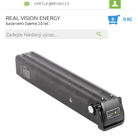
MERTLIK@REVIEN.CZ
REAL VISION ENERGY
0
0 Kč
bateriemi žijeme 20 let...