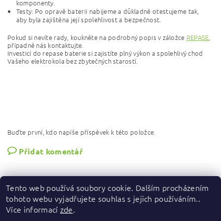
komponenty.
Testy: Po opravě baterii nabijeme a důkladně otestujeme tak,
aby byla zajištěna její spolehlivost a bezpečnost.
Pokud si nevíte rady, koukněte na podrobný popis v záložce
REPASE
,
případně nás kontaktujte.
Investicí do repase baterie si zajistíte plný výkon a spolehlivý chod
Vašeho elektrokola bez zbytečných starostí.
Buďte první, kdo napíše příspěvek k této položce.
Přidat komentář
Tento web používá soubory cookie. Dalším procházením
tohoto webu vyjadřujete souhlas s jejich používáním..
Více informací
zde
.