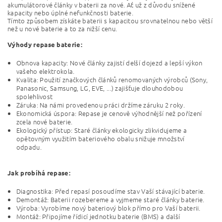
akumulátorové články v baterii za nové. Ať už z důvodu snížené
kapacity nebo úplné nefunkčnosti baterie.
Tímto způsobem získáte baterii s kapacitou srovnatelnou nebo větší
než u nové baterie a to za nižší cenu.
Výhody repase baterie:
Obnova kapacity: Nové články zajistí delší dojezd a lepší výkon
vašeho elektrokola.
Kvalita: Použití značkových článků renomovaných výrobců (Sony,
Panasonic, Samsung, LG, EVE, ...) zajišťuje dlouhodobou
spolehlivost
Záruka: Na námi provedenou práci držíme záruku 2 roky.
Ekonomická úspora: Repase je cenově výhodnější než pořízení
zcela nové baterie.
Ekologický přístup: Staré články ekologicky zlikvidujeme a
opětovným využitím bateriového obalu snižuje množství
odpadu.
Jak probíhá repase:
Diagnostika: Před repasí posoudíme stav Vaší stávající baterie.
Demontáž: Baterii rozebereme a vyjmeme staré články baterie.
Výroba: Vyrobíme nový bateriový blok přímo pro Vaší baterii.
Montáž: Připojíme řídicí jednotku baterie (BMS) a další