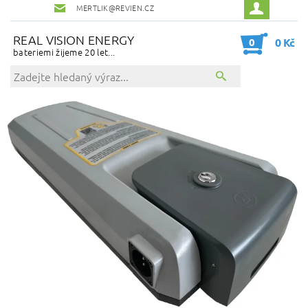
MERTLIK@REVIEN.CZ
REAL VISION ENERGY
0
0 Kč
bateriemi žijeme 20 let...