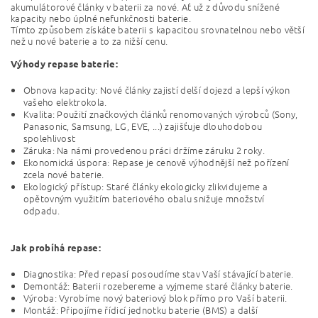
akumulátorové články v baterii za nové. Ať už z důvodu snížené
kapacity nebo úplné nefunkčnosti baterie.
Tímto způsobem získáte baterii s kapacitou srovnatelnou nebo větší
než u nové baterie a to za nižší cenu.
Výhody repase baterie:
Obnova kapacity: Nové články zajistí delší dojezd a lepší výkon
vašeho elektrokola.
Kvalita: Použití značkových článků renomovaných výrobců (Sony,
Panasonic, Samsung, LG, EVE, ...) zajišťuje dlouhodobou
spolehlivost
Záruka: Na námi provedenou práci držíme záruku 2 roky.
Ekonomická úspora: Repase je cenově výhodnější než pořízení
zcela nové baterie.
Ekologický přístup: Staré články ekologicky zlikvidujeme a
opětovným využitím bateriového obalu snižuje množství
odpadu.
Jak probíhá repase:
Diagnostika: Před repasí posoudíme stav Vaší stávající baterie.
Demontáž: Baterii rozebereme a vyjmeme staré články baterie.
Výroba: Vyrobíme nový bateriový blok přímo pro Vaší baterii.
Montáž: Připojíme řídicí jednotku baterie (BMS) a další