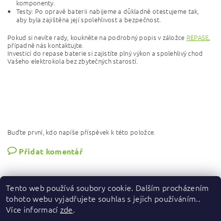
komponenty.
Testy: Po opravě baterii nabijeme a důkladně otestujeme tak,
aby byla zajištěna její spolehlivost a bezpečnost.
Pokud si nevíte rady, koukněte na podrobný popis v záložce
REPASE
,
případně nás kontaktujte.
Investicí do repase baterie si zajistíte plný výkon a spolehlivý chod
Vašeho elektrokola bez zbytečných starostí.
Buďte první, kdo napíše příspěvek k této položce.
Přidat komentář
Tento web používá soubory cookie. Dalším procházením
tohoto webu vyjadřujete souhlas s jejich používáním..
Více informací
zde
.