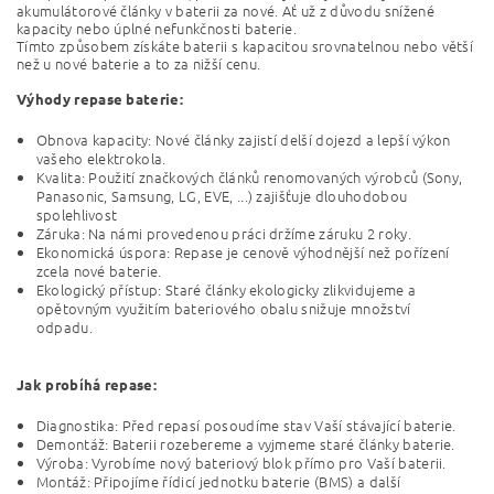
akumulátorové články v baterii za nové. Ať už z důvodu snížené
kapacity nebo úplné nefunkčnosti baterie.
Tímto způsobem získáte baterii s kapacitou srovnatelnou nebo větší
než u nové baterie a to za nižší cenu.
Výhody repase baterie:
Obnova kapacity: Nové články zajistí delší dojezd a lepší výkon
vašeho elektrokola.
Kvalita: Použití značkových článků renomovaných výrobců (Sony,
Panasonic, Samsung, LG, EVE, ...) zajišťuje dlouhodobou
spolehlivost
Záruka: Na námi provedenou práci držíme záruku 2 roky.
Ekonomická úspora: Repase je cenově výhodnější než pořízení
zcela nové baterie.
Ekologický přístup: Staré články ekologicky zlikvidujeme a
opětovným využitím bateriového obalu snižuje množství
odpadu.
Jak probíhá repase:
Diagnostika: Před repasí posoudíme stav Vaší stávající baterie.
Demontáž: Baterii rozebereme a vyjmeme staré články baterie.
Výroba: Vyrobíme nový bateriový blok přímo pro Vaší baterii.
Montáž: Připojíme řídicí jednotku baterie (BMS) a další