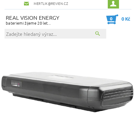
MERTLIK@REVIEN.CZ
REAL VISION ENERGY
0
0 Kč
bateriemi žijeme 20 let...