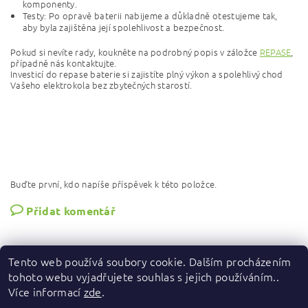
komponenty.
Testy: Po opravě baterii nabijeme a důkladně otestujeme tak,
aby byla zajištěna její spolehlivost a bezpečnost.
Pokud si nevíte rady, koukněte na podrobný popis v záložce
REPASE
,
případně nás kontaktujte.
Investicí do repase baterie si zajistíte plný výkon a spolehlivý chod
Vašeho elektrokola bez zbytečných starostí.
Buďte první, kdo napíše příspěvek k této položce.
Přidat komentář
Tento web používá soubory cookie. Dalším procházením
tohoto webu vyjadřujete souhlas s jejich používáním..
Více informací
zde
.