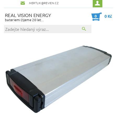
MERTLIK@REVIEN.CZ
REAL VISION ENERGY
0
0 Kč
bateriemi žijeme 20 let...