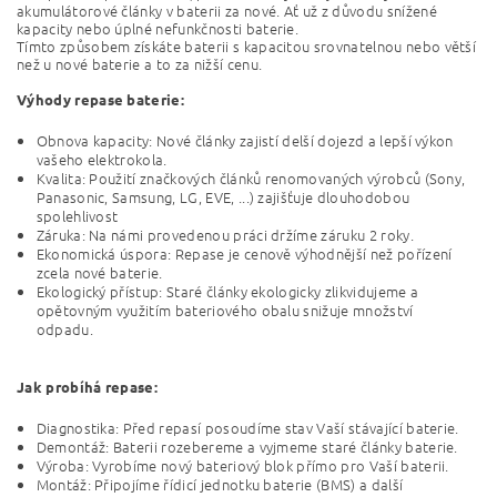
akumulátorové články v baterii za nové. Ať už z důvodu snížené
kapacity nebo úplné nefunkčnosti baterie.
Tímto způsobem získáte baterii s kapacitou srovnatelnou nebo větší
než u nové baterie a to za nižší cenu.
Výhody repase baterie:
Obnova kapacity: Nové články zajistí delší dojezd a lepší výkon
vašeho elektrokola.
Kvalita: Použití značkových článků renomovaných výrobců (Sony,
Panasonic, Samsung, LG, EVE, ...) zajišťuje dlouhodobou
spolehlivost
Záruka: Na námi provedenou práci držíme záruku 2 roky.
Ekonomická úspora: Repase je cenově výhodnější než pořízení
zcela nové baterie.
Ekologický přístup: Staré články ekologicky zlikvidujeme a
opětovným využitím bateriového obalu snižuje množství
odpadu.
Jak probíhá repase:
Diagnostika: Před repasí posoudíme stav Vaší stávající baterie.
Demontáž: Baterii rozebereme a vyjmeme staré články baterie.
Výroba: Vyrobíme nový bateriový blok přímo pro Vaší baterii.
Montáž: Připojíme řídicí jednotku baterie (BMS) a další