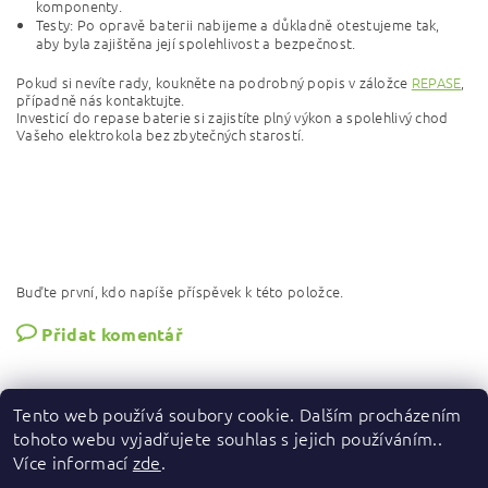
komponenty.
Testy: Po opravě baterii nabijeme a důkladně otestujeme tak,
aby byla zajištěna její spolehlivost a bezpečnost.
Pokud si nevíte rady, koukněte na podrobný popis v záložce
REPASE
,
případně nás kontaktujte.
Investicí do repase baterie si zajistíte plný výkon a spolehlivý chod
Vašeho elektrokola bez zbytečných starostí.
Buďte první, kdo napíše příspěvek k této položce.
Přidat komentář
Tento web používá soubory cookie. Dalším procházením
tohoto webu vyjadřujete souhlas s jejich používáním..
Více informací
zde
.