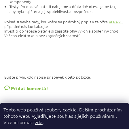
komponenty.
Testy: Po opravě baterii nabijeme a důkladně otestujeme tak,
aby byla zajištěna její spolehlivost a bezpečnost.
Pokud si nevíte rady, koukněte na podrobný popis v záložce
REPASE
,
případně nás kontaktujte.
Investicí do repase baterie si zajistíte plný výkon a spolehlivý chod
Vašeho elektrokola bez zbytečných starostí.
Buďte první, kdo napíše příspěvek k této položce.
Přidat komentář
Tento web používá soubory cookie. Dalším procházením
tohoto webu vyjadřujete souhlas s jejich používáním..
Více informací
zde
.