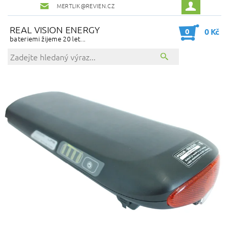
MERTLIK@REVIEN.CZ
REAL VISION ENERGY
0
0 Kč
bateriemi žijeme 20 let...