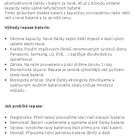
akumulátorové články v baterii za nové. Ať už z důvodu snížené
kapacity nebo úplné nefunkčnosti baterie.
Tímto způsobem získáte baterii s kapacitou srovnatelnou nebo větší
než u nové baterie a to za nižší cenu.
Výhody repase baterie:
Obnova kapacity: Nové články zajistí delší dojezd a lepší výkon
vašeho elektrokola.
Kvalita: Použití značkových článků renomovaných výrobců (Sony,
Panasonic, Samsung, LG, EVE, ...) zajišťuje dlouhodobou
spolehlivost
Záruka: Na námi provedenou práci držíme záruku 2 roky.
Ekonomická úspora: Repase je cenově výhodnější než pořízení
zcela nové baterie.
Ekologický přístup: Staré články ekologicky zlikvidujeme a
opětovným využitím bateriového obalu snižuje množství
odpadu.
Jak probíhá repase:
Diagnostika: Před repasí posoudíme stav Vaší stávající baterie.
Demontáž: Baterii rozebereme a vyjmeme staré články baterie.
Výroba: Vyrobíme nový bateriový blok přímo pro Vaší baterii.
Montáž: Připojíme řídicí jednotku baterie (BMS) a další